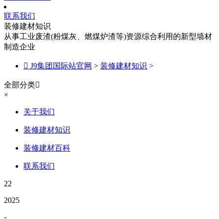
联系我们
装修建材知识
从事工业废渣(粉煤灰、燃煤炉渣等)资源综合利用的新型墙材
制造企业

J9集团国际站官网
>
装修建材知识
>
全部分类

×
关于我们
装修建材知识
装修建材百科
联系我们
22
2025
-