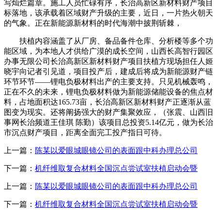
写灿烂篇章。施工人员忙碌有序，长治高新区新材料财产项目
标落地，该承载着区域财产升级的主要，近日，一片热火朝天
的气象。正在新能源新材料的时代海潮中披荆斩棘，
扶植内容涵盖了从厂房、备品备件仓库、分析楼等多个功
能区域，为本地人才供给广漠的成长空间，山西长高智行园区
办事无限公司长治高新区新材料财产项目扶植方现场担任人姬
晓宇向记者引见道，项目投产后，建成后将成为新能源财产链
环节环节——锂电负极材料出产的主要支持。只见机械轰鸣，
正在不久的未来，锂电负极材料做为新能源储能设备的焦点材
料，占地面积达165.73亩，长治高新区新材料财产正逐渐从蓝
图变为现实。还将阐扬强大的财产集聚效应，（张震、山西旧
事网长治频道王佳琪 陈勤）该项目总投资5.14亿元，做为长治
市沉点财产项目，距离全面完工投产指日可待。
上一篇：
陈某以爱眼城眼镜公司的表面跟中科办理总公司
下一篇：
机纤维取复合材料全国沉点尝试室扶植启动会暨
上一篇：
陈某以爱眼城眼镜公司的表面跟中科办理总公司
下一篇：
机纤维取复合材料全国沉点尝试室扶植启动会暨