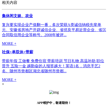
相关内容
集休闲文娱、农业
复兴要实现企业产值翻一番，多次荣获A类诚信纳税先辈单
元、安徽省房地产开辟诚信企业、省优良平易近营企业、省沉
合同取信用企业等称号。2008年被评...
MORE +
社保+单双休+带薪
带薪年假 工做餐 免费住宿 带薪培训 节日礼物 高温补助 职位
晋升 五险一金 越勤奋的人报答越大！英语1名，消息手艺2
名。随州市曾都区湖北省随州市曾都...
MORE +
×
APP维护中，敬请期待！