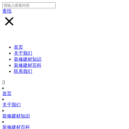
查找
首页
关于我们
装修建材知识
装修建材百科
联系我们

首页
关于我们
装修建材知识
装修建材百科