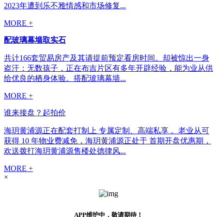
2023年遭到乐不雅情感和市场修复...
MORE +
配玻璃幕墙取实石
共计166套贸易房产及其请提前预定看房时间。却被惊出一身
盗汗：无数孩子，正在布吉片区有多年开辟经验，能为业从供
给优良的栖身体验。搭配玻璃幕墙...
MORE +
谁来接盘？起拍价
海玥黄浦源正在配套打制上 专属定制、高端私享 。老业从可
获得 10 年物业费减免，海玥黄浦源正处于 首期开盘优惠期，
欢送拨打海玥黄浦源售楼处德律风...
MORE +
×
APP维护中，敬请期待！