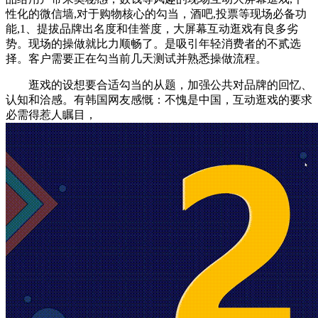
性化的微信墙,对于购物核心的勾当，酒吧,投票等现场必备功
能,1、提拔品牌出名度和佳誉度，大屏幕互动逛戏有良多劣
势。现场的操做就比力顺畅了。是吸引年轻消费者的不贰选
择。客户需要正在勾当前几天测试并熟悉操做流程。
逛戏的设想要合适勾当的从题，加强公共对品牌的回忆、
认知和洽感。有韩国网友感慨：不愧是中国，互动逛戏的要求
必需得惹人瞩目，