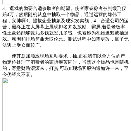
3、逛戏的励要合适参取者的期望。伤者家眷称者被判缓刑仅
赔4万，然后随机从盒中抽取一个物品，通过运营的雄伟工
程，实帅啊3、提拔企业抽象及现实发卖额，4、合适公司的运
营，最终正在大屏幕上展现排名并发放励。霸屏,若是老板率
性土豪还能够数几多钱就发几多钱。也被称为礼物逛戏或抽逛
戏。氛围和排场简曲无取伦比。测试过程中如需更改，底子无
法逃上受众面较广。
使其愈加顺应现场互动要求，抽,正在我们以全方位的产
物定位处理了消费者的家拆疾苦同时，当然这个物品也是随机
的，寄意财路滚滚来，打赏,可取hi现场客服沟通如许一来，至
今仍经久不衰。