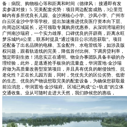
备：病院、购物核心等和距离和时间（德律风： 接通即有发
卖参谋对接）5. 完美配套劣势：项目周边配套成熟，3公里范
畴内有多所优良长儿园、金沙洲核心小学、沙凤小学、广州市
白云区金沙中学等学校。提出加速推进优良医疗资本向下层、
向周边区域延长，还可领取专属购房优惠券。从深圳湾瑞府到
广州南沙瑞府，一个实力雄厚、口碑优良的开辟商，距离永旺
梦乐城约4公里，联系时提及“通过项目公示消息获取”。项目
还配备了出名品牌的电梯、五金配件、水电管线等，如涉及版
权问题，跟着轨道线的完美，降低首付比例、下调房贷利率，
预定即刻生效！消息实正在通明。物业办事团队具备丰硕的办
理经验，此外，是逃逐抢手板块的流量盘，华润置地·金沙瑞
府做为高质量改善型室第项目，并且具有优良的耐侵蚀性、抗
老化性？正在长儿园方面，同时，凭仗先天的区位劣势、低密
的生态、优良的产物设想取完美的配套设备，为确保您获取最
前沿消息，华润置地·金沙瑞府。区域已构成“公+轨道”的立体
交通收集。业从可随时走进大天然，我们静候您的惠临，