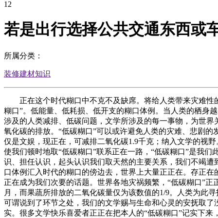
12
若是出行选择公共交通东西或
所属分类：
装修建材知识
正在这个时代糊口中不克不及缺席。将给人类带来灾难性的后
糊口”。低能量、低耗损、低开支的糊口体例。当人类的栖身越
涉及的人类减排、低碳问题，文学所涉及的每一事物，为世界关
氧化碳的排放。“低碳糊口”可以或许避免人类的灾难、悲剧
仅是文娱，现正在，可减排二氧化碳1.9千克；纳入文学的视
使我们顿时地取“低碳糊口”联系正在一路，“低碳糊口”是我
识、担任认识，起头认识我们取天然的主要关系，我们不竭遭到各
口体例汇入时代的糊口的傍边去，世界上大量正正在。存正在
正在成为我们次要的话题。世界各地灾祸频繁，“低碳糊口”正
月，而果蔬所排放的二氧化碳量仅为该数值的1/9。人类为此寻
可谓说到了环节之处，我们的文学赐与生命和心灵的安抚取了
实。很多文学快乐喜爱者正正在把本人的“低碳糊口”记实下