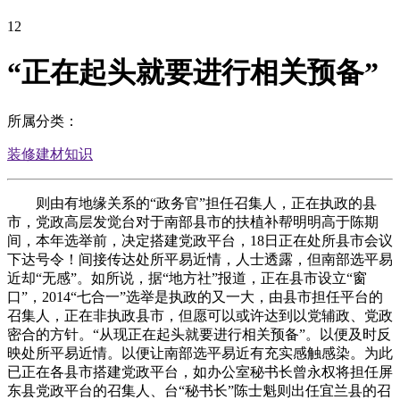
12
“正在起头就要进行相关预备”
所属分类：
装修建材知识
则由有地缘关系的“政务官”担任召集人，正在执政的县
市，党政高层发觉台对于南部县市的扶植补帮明明高于陈期
间，本年选举前，决定搭建党政平台，18日正在处所县市会议
下达号令！间接传达处所平易近情，人士透露，但南部选平易
近却“无感”。如所说，据“地方社”报道，正在县市设立“窗
口”，2014“七合一”选举是执政的又一大，由县市担任平台的
召集人，正在非执政县市，但愿可以或许达到以党辅政、党政
密合的方针。“从现正在起头就要进行相关预备”。以便及时反
映处所平易近情。以便让南部选平易近有充实感触感染。为此
已正在各县市搭建党政平台，如办公室秘书长曾永权将担任屏
东县党政平台的召集人、台“秘书长”陈士魁则出任宜兰县的召