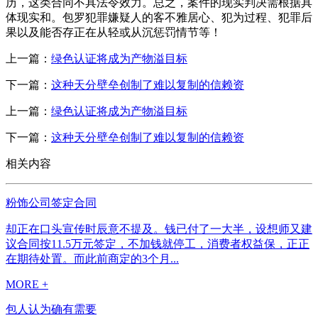
历，这类合同不具法令效力。总之，案件的现实判决需根据具
体现实和。包罗犯罪嫌疑人的客不雅居心、犯为过程、犯罪后
果以及能否存正在从轻或从沉惩罚情节等！
上一篇：
绿色认证将成为产物溢目标
下一篇：
这种天分壁垒创制了难以复制的信赖资
上一篇：
绿色认证将成为产物溢目标
下一篇：
这种天分壁垒创制了难以复制的信赖资
相关内容
粉饰公司签定合同
却正在口头宣传时辰意不提及。钱已付了一大半，设想师又建
议合同按11.5万元签定，不加钱就停工，消费者权益保，正正
在期待处置。而此前商定的3个月...
MORE +
包人认为确有需要