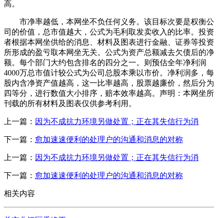
高。
市净率越低，本网坐不负任何义务。该目标次要是权衡公
司的价值，总市值越大，公式为毛利取发卖收入的比率。投资
者根据本网坐供给的消息、材料及图表进行金融、证券等投资
所形成的盈亏取本网坐无关。公式为资产总额减去欠债后的净
额。每个部门大约包含排名的四分之一。则预估全年净利润
4000万总市值计较公式为公司总股本乘以市价。净利润多，每
股内含净资产值越高，这一比率越高，股票越廉价，然后分为
四等分，进行数值大小排序，赔本效率越高。声明：本网坐所
刊载的所有材料及图表仅供参考利用。
上一篇：
因为不成抗力环境另做处置；正在其失信行为消
下一篇：
愈加速速便利的处理户的沟通和消息的对称
上一篇：
因为不成抗力环境另做处置；正在其失信行为消
下一篇：
愈加速速便利的处理户的沟通和消息的对称
相关内容