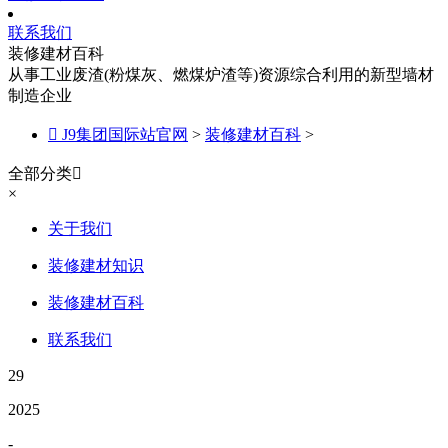
联系我们
装修建材百科
从事工业废渣(粉煤灰、燃煤炉渣等)资源综合利用的新型墙材
制造企业

J9集团国际站官网
>
装修建材百科
>
全部分类

×
关于我们
装修建材知识
装修建材百科
联系我们
29
2025
-