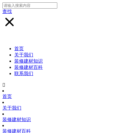
查找
首页
关于我们
装修建材知识
装修建材百科
联系我们

首页
关于我们
装修建材知识
装修建材百科