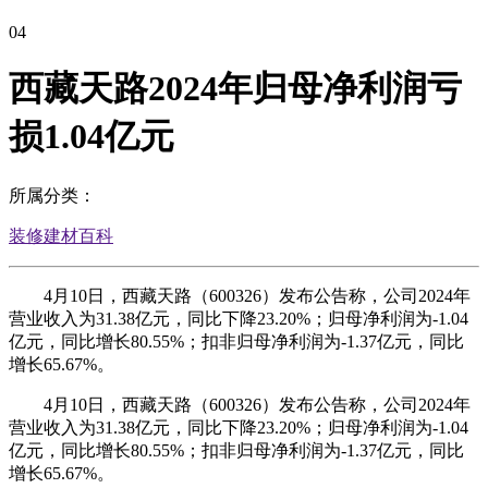
04
西藏天路2024年归母净利润亏
损1.04亿元
所属分类：
装修建材百科
4月10日，西藏天路（600326）发布公告称，公司2024年
营业收入为31.38亿元，同比下降23.20%；归母净利润为-1.04
亿元，同比增长80.55%；扣非归母净利润为-1.37亿元，同比
增长65.67%。
4月10日，西藏天路（600326）发布公告称，公司2024年
营业收入为31.38亿元，同比下降23.20%；归母净利润为-1.04
亿元，同比增长80.55%；扣非归母净利润为-1.37亿元，同比
增长65.67%。