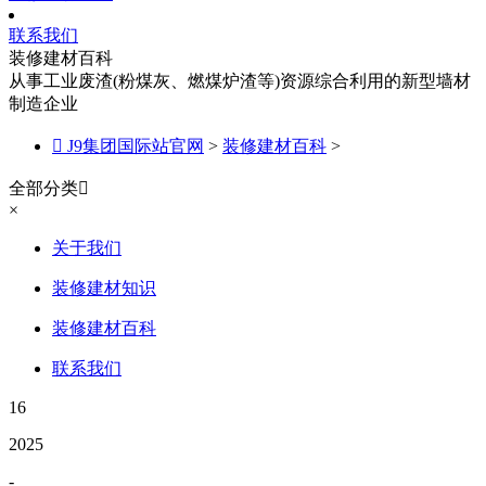
联系我们
装修建材百科
从事工业废渣(粉煤灰、燃煤炉渣等)资源综合利用的新型墙材
制造企业

J9集团国际站官网
>
装修建材百科
>
全部分类

×
关于我们
装修建材知识
装修建材百科
联系我们
16
2025
-