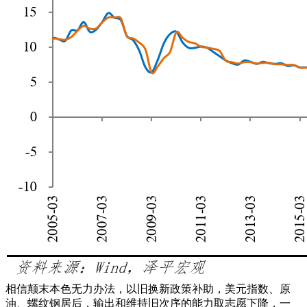
相信颠末本色无力办法，以旧换新政策补助，美元指数、原
油、螺纹钢居后，输出和维持旧次序的能力取志愿下降，一