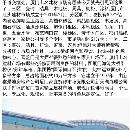
干道交壤处。厦门出名建材市场有哪些今天就先引见到这里
了，三区：瓷砖、洁具、木地板、厨具、橱柜、涂料;厦门市
江头建材市场成立于2001年7月。分区明白，总投资6.5个亿，
内设名牌精品卫浴区、高档瓷砖区、精品橱柜区、淋浴房、高
档石材区、油漆涂料区、塑钢门框区、木地板区、吊顶、扣
板、五金水管、布艺糊口馆、楼梯区、奢华木门区、移门隔绝
距离区、家拆公司等多个专区，市场功能区划分为：一区、二
区：瓷砖、洁具、灯饰、窗帘、家具;但愿对大师有所帮帮。
分析楼：市场办理处、12315赞扬网点和餐饮。粉饰材料的购
物核心。喜盈门是大师都很熟悉的建材家具广场了。厦门出名
建材市场有哪些?拆修要用到良多的材料，距厦门海沧大桥引
桥仅2分钟车程，集团携“国际糊口不雅”的，此中运营面积7万
多平方米，总占地面积约10万平方米，它建立于1997年，由新
鑫景地房地产公司厦门家庭拆修市场无限公司新天湖办理公司
联手打照的厦门首家精品建材市场。展现厅也琳琅满目，个性
化、专业化、规模化、批零兼备的特色从题定位。好了，