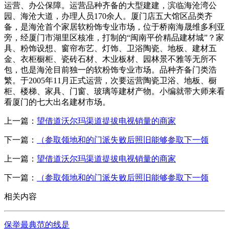
运营、办公保障。运营品种齐备的大型建建，滨临海沧湾公
园、海沧大道，办理人员170余人。厦门店五大馆区品类齐
备，是海沧首个家居软粉饰专业市场，位于桥南海晟维多利亚
旁，经厦门市湖里区核准，打制的“闽南平价精品建材城”？家
具、粉饰设想、窗帘布艺、灯饰、卫浴陶瓷、地板、建材五
金、衣柜橱柜、瓷砖石材、木业板材、园林景不雅等无所不
包，也是海沧目前独一的软粉饰专业市场。品种齐备门类浩
繁。于2005年11月正式运营，次要运营陶瓷卫浴、地板、橱
柜、楼梯、家具、门窗、玻璃等建材产物。小编就带大师来看
看厦门的七大出名建材市场。
上一篇：
望借道沃尔玛渠道提拔电视销量的商家
下一篇：
（参取领地和的门派失败后照旧能够参取下一领
上一篇：
望借道沃尔玛渠道提拔电视销量的商家
下一篇：
（参取领地和的门派失败后照旧能够参取下一领
相关内容
保举最典范的线是