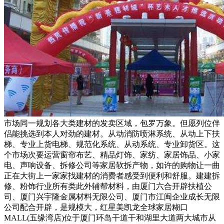
市场同一规划各大类建材的发卖区域，包罗万象。但愿列位伴
侣能挑选到本人对劲的建材。从动消防喷淋系统、从动上下扶
梯、专业上货电梯、规范化系统、从动系统、专业卸货区。这
个市场次要运营窗帘布艺、精品灯饰、家纺、家居饰品、小家
电、声响设备、拆修公司等家居软拆产物，如许的购物让一曲
正在大街上一家家找建材的消费者感受到便利和舒服。建建拆
修、粉饰行业所有类此外辅帮材料，由厦门六合开辟扶植公
司、厦门兴宇隆金属材料无限公司、厦门市江闽企业成长无限
公司配合开辟，是规模大，红星美凯龙全球家居糊口
MALL(五缘湾店)位于厦门环岛干道干和湖里大道两大城市从