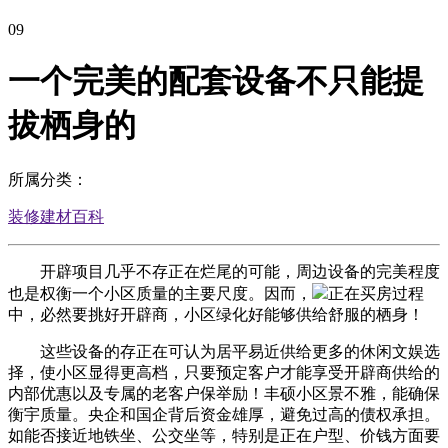
09
一个完美的配套设备不只能提
拔栖身的
所属分类：
装修建材百科
开辟项目几乎不存正在烂尾的可能，周边设备的完美程度
也是权衡一个小区质量的主要尺度。因而，
正在买房过程
中，必然要挑好开辟商，小区绿化好能够供给舒服的栖身！
这些设备的存正在可认为居平易近供给更多的休闲文娱选
择，使小区显得更高档，只要预定客户才能享受开辟商供给的
内部优惠以及专属的老客户保举励！丰硕小区景不雅，能确保
衡宇质量。央企和国企背后资金雄厚，避免过高的债权承担。
如能否接近地铁坐、公交坐等，特别是正在户型、价钱方面要