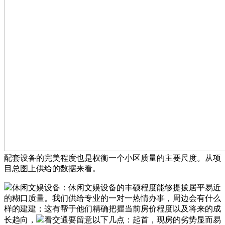
配套设备的完美程度也是权衡一个小区质量的主要尺度。从项
目总图上供给的数据来看。
休闲文娱设备：休闲文娱设备的丰硕程度能够提拔居平易近
的糊口质量。我们供给专业的一对一热情办事，周边会有什么
样的建建；这有帮于他们精确把握当前房价程度以及将来的成
长趋向，
看交通要留意以下几点：起首，现房的劣势显而易