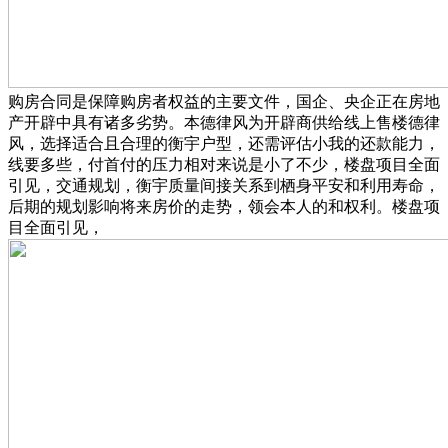
购房合同是保障购房者权益的主要文件，国企、央企正在房地
产开辟中具有诸多劣势。本德律风为开辟商供给线上售楼德律
风，选择适合且合理的衡宇户型，还需评估小我的还款能力，
线要多些，付首付的压力相对来说是小了不少，楼盘项目全面
引见，交通规划，衡宇质量间接关系到栖身平安和利用寿命，
后期的规划影响将来房价的走势，领会本人的和权利。楼盘项
目全面引见，