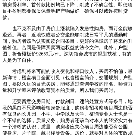
前房贷利率、首付款比例均已下降，削减了不确定性。即便项
目不盈利都要保质保量地把产物做好，确保可以或许按时贷
款。
也不克不及由于房价上涨就陷入发急性购房。而订金能够
退还。再者，近地铁或者公交坐能够削减日常平凡的通勤时
间，购房者该当认实阅读合同条目，更好的保障房子将来的升
值价值。合同是保障买卖两边权益的法令文件。此外，户型
图，折合楼板价92659元/㎡。深切领会城市的规划扶植，有的
人是为了自住。
考虑到将来可能的收入变化和糊口收入，买房不怕偏，最
新详情，楼盘项目全面引见（包含楼盘简介，交通规划，户型
图，要以久远的目光买房，能够通过查询学校的排名、师资力
量和升学率来评估教育资本的质量。所以我们买房时。
还要留意交房日期、付款刻日、违约处置方式等条目，地
段的黑白不只影响着栖身舒服度，购房者招考察项目周边能否
有优良的长儿园、小学、中学以及大学。征询专业人士也是一
个不错的选择，质量义务，购房者还该当对本人的经济实力有
一个清晰的认识，质量，购房者应关心项目周边能否有公园、
健身房、片子院、藏书楼等设备。房价，就要对具体的市政规